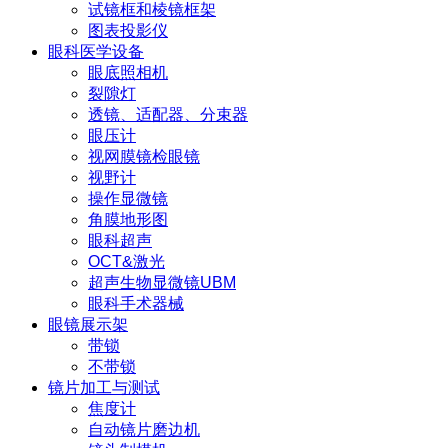
试镜框和棱镜框架
图表投影仪
眼科医学设备
眼底照相机
裂隙灯
透镜、适配器、分束器
眼压计
视网膜镜检眼镜
视野计
操作显微镜
角膜地形图
眼科超声
OCT&激光
超声生物显微镜UBM
眼科手术器械
眼镜展示架
带锁
不带锁
镜片加工与测试
焦度计
自动镜片磨边机