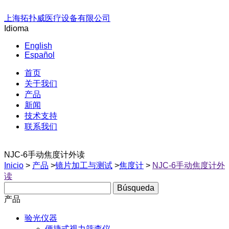
上海拓扑威医疗设备有限公司
Idioma
English
Español
首页
关于我们
产品
新闻
技术支持
联系我们
NJC-6手动焦度计外读
Inicio
>
产品
>
镜片加工与测试
>
焦度计
>
NJC-6手动焦度计外
读
产品
验光仪器
便捷式视力筛查仪