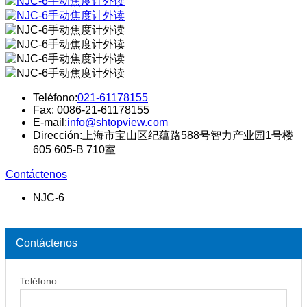
Teléfono:
021-61178155
Fax: 0086-21-61178155
E-mail:
info@shtopview.com
Dirección:上海市宝山区纪蕴路588号智力产业园1号楼
605 605-B 710室
Contáctenos
NJC-6
Contáctenos
Teléfono: