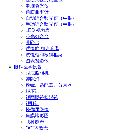
电脑验光仪
角膜曲率计
自动综合验光仪（牛眼）
手动综合验光仪（牛眼）
LED 视力表
验光组合台
升降台
试镜箱-组合套装
试镜框和棱镜框架
图表投影仪
眼科医学设备
眼底照相机
裂隙灯
透镜、适配器、分束器
眼压计
视网膜镜检眼镜
视野计
操作显微镜
角膜地形图
眼科超声
OCT&激光