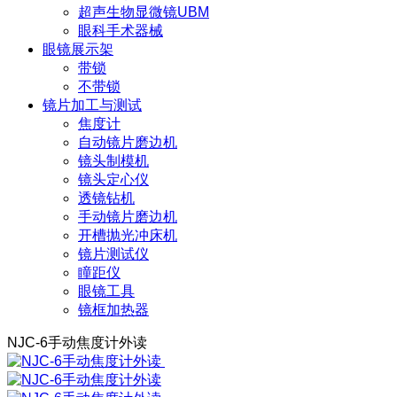
超声生物显微镜UBM
眼科手术器械
眼镜展示架
带锁
不带锁
镜片加工与测试
焦度计
自动镜片磨边机
镜头制模机
镜头定心仪
透镜钻机
手动镜片磨边机
开槽抛光冲床机
镜片测试仪
瞳距仪
眼镜工具
镜框加热器
NJC-6手动焦度计外读